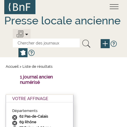
Aller
Panneau de gestion des cookies
au
contenu
principal
Presse locale ancienne
Accueil
>
Liste de résultats
1 journal ancien
numérisé
VOTRE AFFINAGE
Départements
62 Pas-de-Calais
69 Rhône