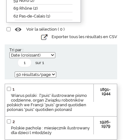
59 Nord (2)
69 Rhône (2)
62 Pas-de-Calais (1)
Voir la sélection (
0
)
Exporter tous les résultats en CSV
Tri par :
sur 1
1
1891-
1944
Wiarus polski : ["puis" ilustrowane pismo
codzienne, organ Związku robotników
polskich we Francji "puis" grand quotidien
polonais "puis" quotidien polonais]
2
1926-
1979
Polskie pacholę : miesięcznik ilustrowany
dla dzieci l młodzleży