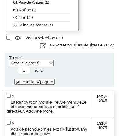
62 Pas-de-Calais (2)
69 Rhône (2)
59 Nord (1)
77 Seine-et-Marne (1)
Voir la sélection (
0
)
Exporter tous les résultats en CSV
Tri par :
sur 1
1
1908-
1919
La Rénovation morale : revue mensuelle,
philosophique, sociale et artistique /
directeur, Adolphe Morel
2
1926-
1979
Polskie pacholę : miesięcznik ilustrowany
dla dzieci l młodzleży