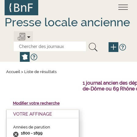
Aller
Panneau de gestion des cookies
au
contenu
principal
Presse locale ancienne
Accueil
>
Liste de résultats
1 journal ancien des dé
de-Dôme ou 69 Rhône o
Modifier votre recherche
VOTRE AFFINAGE
Années de parution
1800 - 1899