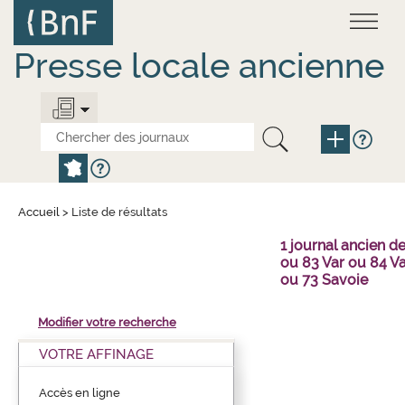
Aller
Panneau de gestion des cookies
au
contenu
principal
Presse locale ancienne
Accueil
>
Liste de résultats
1 journal ancien 
ou 83 Var ou 84 V
ou 73 Savoie
Modifier votre recherche
VOTRE AFFINAGE
Accès en ligne