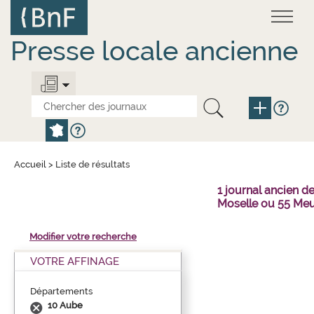
Aller
Panneau de gestion des cookies
au
contenu
principal
Presse locale ancienne
Accueil
>
Liste de résultats
1 journal ancien 
Moselle ou 55 Meu
Modifier votre recherche
VOTRE AFFINAGE
Départements
10 Aube