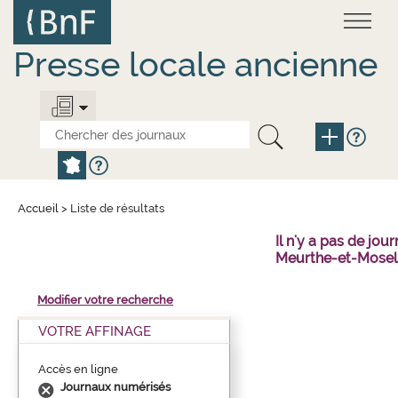
Aller
Panneau de gestion des cookies
au
contenu
principal
Presse locale ancienne
Accueil
>
Liste de résultats
Il n'y a pas de j
Meurthe-et-Mosell
Modifier votre recherche
VOTRE AFFINAGE
Accès en ligne
Journaux numérisés