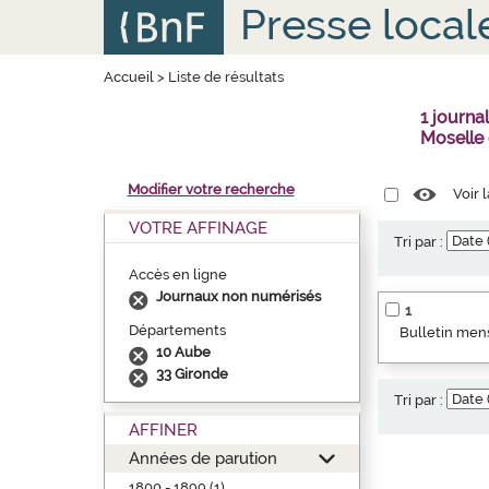
Aller
Panneau de gestion des cookies
Presse local
au
contenu
principal
Accueil
>
Liste de résultats
1 journ
Moselle
Modifier votre recherche
Voir 
VOTRE AFFINAGE
Tri par :
Accès en ligne
Journaux non numérisés
1
Départements
Bulletin mens
10 Aube
33 Gironde
Tri par :
AFFINER
Années de parution
1800 - 1899 (1)