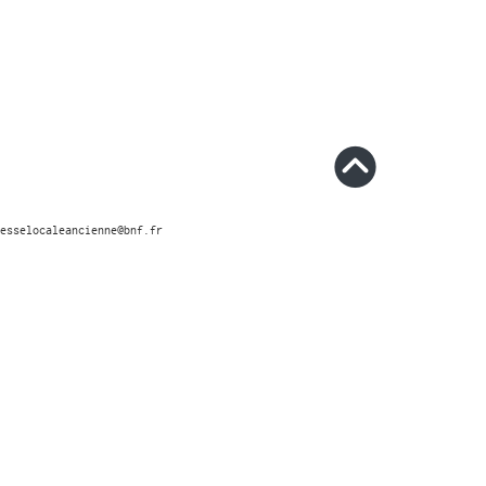
esselocaleancienne@bnf.fr