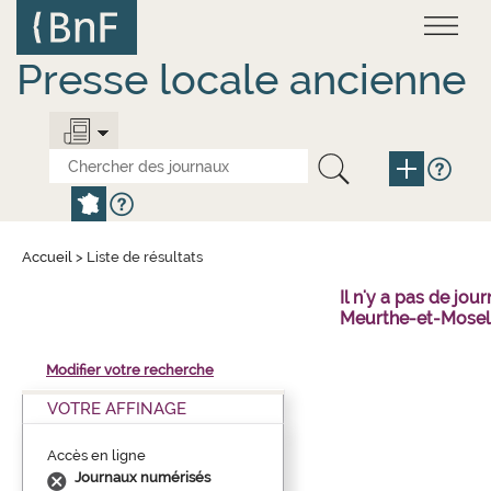
Aller
Panneau de gestion des cookies
au
contenu
principal
Presse locale ancienne
Accueil
>
Liste de résultats
Il n'y a pas de j
Meurthe-et-Mosell
Modifier votre recherche
VOTRE AFFINAGE
Accès en ligne
Journaux numérisés