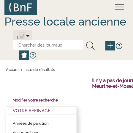
Aller
Panneau de gestion des cookies
au
contenu
principal
Presse locale ancienne
Accueil
>
Liste de résultats
Il n'y a pas de j
Meurthe-et-Mosell
Modifier votre recherche
VOTRE AFFINAGE
Années de parution
Accès en ligne