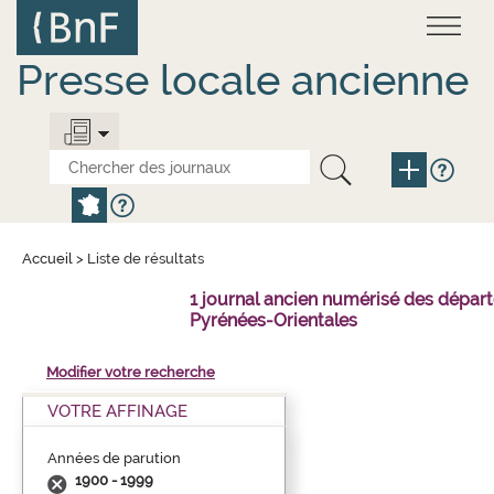
Aller
Panneau de gestion des cookies
au
contenu
principal
Presse locale ancienne
Accueil
>
Liste de résultats
1 journal ancien numérisé des dépar
Pyrénées-Orientales
Modifier votre recherche
VOTRE AFFINAGE
Années de parution
1900 - 1999