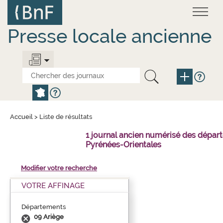
Aller
Panneau de gestion des cookies
au
contenu
principal
Presse locale ancienne
Accueil
>
Liste de résultats
1 journal ancien numérisé des dépar
Pyrénées-Orientales
Modifier votre recherche
VOTRE AFFINAGE
Départements
09 Ariège