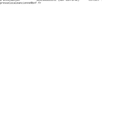
presselocaleancienne@bnf.fr