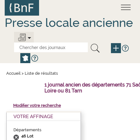
Aller
Panneau de gestion des cookies
au
contenu
principal
Presse locale ancienne
Accueil
>
Liste de résultats
1 journal ancien des départements 71 Sa
Loire ou 81 Tarn
Modifier votre recherche
VOTRE AFFINAGE
Départements
46 Lot