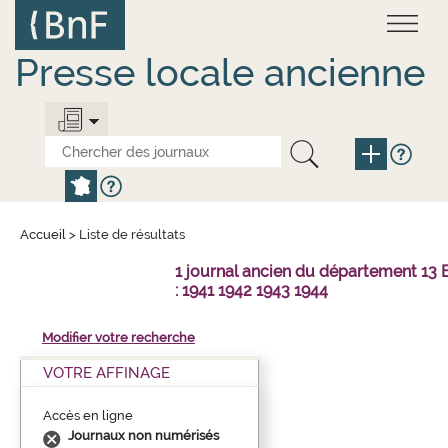
Aller
Panneau de gestion des cookies
au
contenu
principal
Presse locale ancienne
Accueil
>
Liste de résultats
1 journal ancien du département 1
: 1941 1942 1943 1944
Modifier votre recherche
VOTRE AFFINAGE
Accès en ligne
Journaux non numérisés