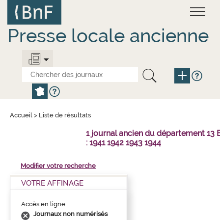
Aller
Panneau de gestion des cookies
au
contenu
principal
Presse locale ancienne
Accueil
>
Liste de résultats
1 journal ancien du département 1
: 1941 1942 1943 1944
Modifier votre recherche
VOTRE AFFINAGE
Accès en ligne
Journaux non numérisés