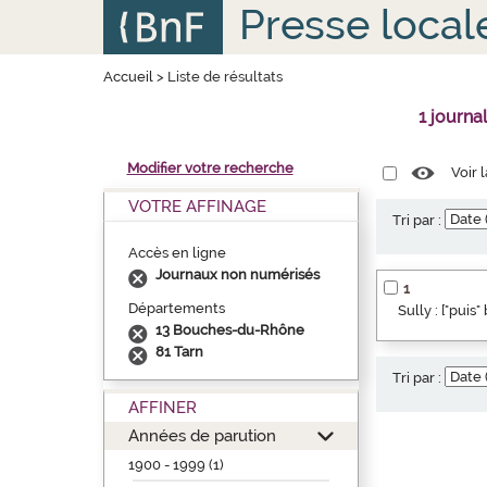
Aller
Panneau de gestion des cookies
Presse local
au
contenu
principal
Accueil
>
Liste de résultats
1 journa
Modifier votre recherche
Voir 
VOTRE AFFINAGE
Tri par :
Accès en ligne
Journaux non numérisés
1
Départements
Sully : ["puis
13 Bouches-du-Rhône
81 Tarn
Tri par :
AFFINER
Années de parution
1900 - 1999 (1)