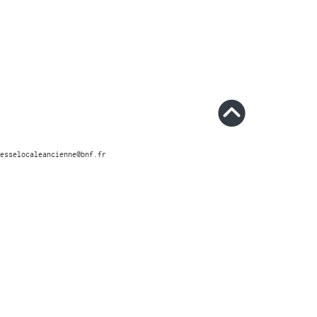
esselocaleancienne@bnf.fr