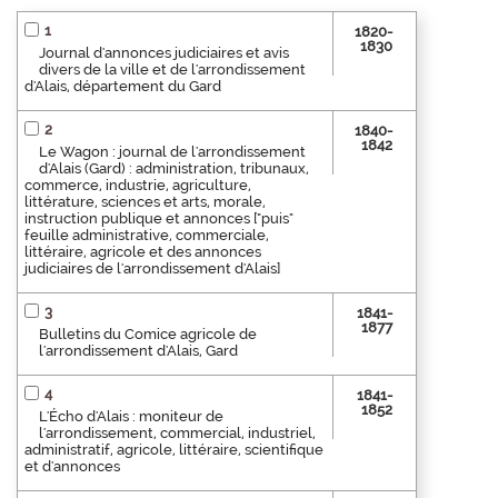
1
1820-
1830
Journal d'annonces judiciaires et avis
divers de la ville et de l'arrondissement
d'Alais, département du Gard
2
1840-
1842
Le Wagon : journal de l'arrondissement
d'Alais (Gard) : administration, tribunaux,
commerce, industrie, agriculture,
littérature, sciences et arts, morale,
instruction publique et annonces ["puis"
feuille administrative, commerciale,
littéraire, agricole et des annonces
judiciaires de l'arrondissement d'Alais]
3
1841-
1877
Bulletins du Comice agricole de
l'arrondissement d'Alais, Gard
4
1841-
1852
L'Écho d'Alais : moniteur de
l'arrondissement, commercial, industriel,
administratif, agricole, littéraire, scientifique
et d'annonces