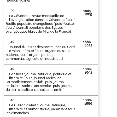
hebdomadaire]
39
1885-
1889
La Cévenole : revue mensuelle de
l'évangélisation dans les Cévennes ["puis"
feuille populaire évangélique "puis" feuille
["puis" journal] populaire des Églises
évangéliques libres du Midi de la France]
40
1886-
1933
Journal d'Alais et des communes du Gard :
(Union libérale) ["puis" organe du salut
national "puis" organe politique,
commercial, agricole et industriel...]
41
1886-
1892
Le Sifflet : journal satirique, politique et
littéraire ["puis" journal radical de
l'arrondissement d'Alais "puis" journal
socialiste-radical, antisémite "puis" journal
du soir, socialiste-radical, antisémite]...
42
1886-
1886
Le Clairon d'Alais : Journal satirique,
littéraire et humoristique, paraissant tous
les dimanches