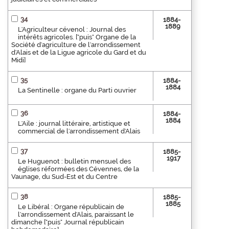
34
1884-
1889
L'Agriculteur cévenol : Journal des
intérêts agricoles. ["puis" Organe de la
Société d'agriculture de l'arrondissement
d'Alais et de la Ligue agricole du Gard et du
Midi]
35
1884-
1884
La Sentinelle : organe du Parti ouvrier
36
1884-
1884
L'Aile : journal littéraire, artistique et
commercial de l'arrondissement d'Alais
37
1885-
1917
Le Huguenot : bulletin mensuel des
églises réformées des Cévennes, de la
Vaunage, du Sud-Est et du Centre
38
1885-
1885
Le Libéral : Organe républicain de
l'arrondissement d'Alais, paraissant le
dimanche ["puis" Journal républicain