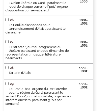
1886
L'Union libérale du Gard : paraissant le
jeudi de chaque semaine ["puis" organe
d'opposition conservatrice...]
26
1881-
1882
La Feuille d'annonces pour
l'arrondissement d'Alais : paraissant le
dimanche
27
1881-
1882
L'Entr'acte : journal-programme du
théâtre paraissant chaque dimanche de
représentation : musique, littérature,
beaux-arts
28
1882-
1882
Tartarin d'Alais
29
1882-
1882
Le Branle-bas : organe du Parti ouvrier
pour la région du Gard, paraissant le
samedi ["puis" journal socialiste, organe des
intérêts ouvriers, paraissant 3 fois par
semaine]