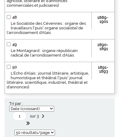
agricole, littéraire et d'annonces
commerciales et judiciaires]
48
1889-
1901
Le Socialiste des Cévennes : organe des
travailleurs ["puis" organe socialiste] de
l'arrondissement d'Alais
49
1890-
1891
Le Montagnard : organe républicain
radical de l'arrondissement d'Alais
50
1891-
1893
L'Écho d'Alais : journal littéraire, artistique,
humoristique et théâtral ["puis" journal
littéraire, scientifique, industriel, théâtral et
d'annonces]
Tri par :
sur 3