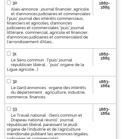
30
1882-
1885
Alais-annonce : journal financier, agricole
et d'annonces judiciaires et commerciales
["puis" journal des intérêts commerciaux,
financiers et agricoles, d'annonces
judiciaires et commerciales "puis" journal
littéraire, commercial, agricole et financier,
d'annonces judiciaires et commerciales] de
l'arrondissement d'Alais...
31
1882-
1885
Le Sens commun : ["puis" journal
républicain libéral... "puis" organe de la
Ligue agricole...]
32
1883-
1884
Le Gard-annonces : organe des intérêts
du département : agriculture, industrie,
commerce, finances
33
1883-
1884
Le Travail national : (Sens commun et
Drapeau national réunis) : journal
républicain libéral, paraissant le jeudi :
organe de l'industrie et de l'agriculture
méridionale publiant les annonces légales,
judiciaires et commerciales