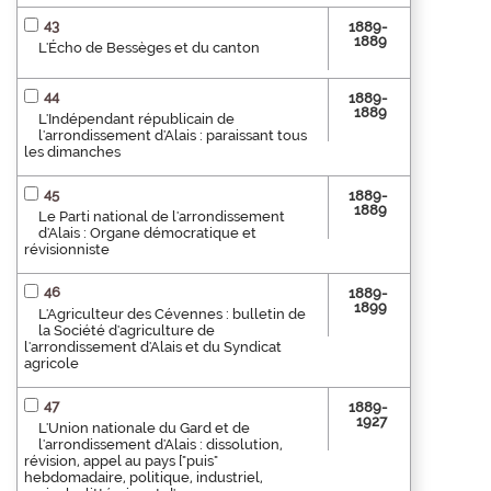
43
1889-
1889
L'Écho de Bessèges et du canton
44
1889-
1889
L'Indépendant républicain de
l'arrondissement d'Alais : paraissant tous
les dimanches
45
1889-
1889
Le Parti national de l'arrondissement
d'Alais : Organe démocratique et
révisionniste
46
1889-
1899
L'Agriculteur des Cévennes : bulletin de
la Société d'agriculture de
l'arrondissement d'Alais et du Syndicat
agricole
47
1889-
1927
L'Union nationale du Gard et de
l'arrondissement d'Alais : dissolution,
révision, appel au pays ["puis"
hebdomadaire, politique, industriel,