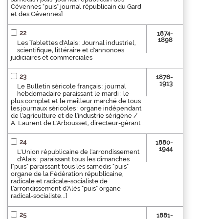
Cévennes "puis" journal républicain du Gard
et des Cévennes]
22
1874-
1898
Les Tablettes d'Alais : Journal industriel,
scientifique, littéraire et d'annonces
judiciaires et commerciales
23
1876-
1913
Le Bulletin séricole français : journal
hebdomadaire paraissant le mardi : le
plus complet et le meilleur marché de tous
les journaux séricoles : organe indépendant
de l'agriculture et de l'industrie sérigène /
A. Laurent de L'Arbousset, directeur-gérant
24
1880-
1944
L'Union républicaine de l'arrondissement
d'Alais : paraissant tous les dimanches
["puis" paraissant tous les samedis "puis"
organe de la Fédération républicaine,
radicale et radicale-socialiste de
l'arrondissement d'Alès "puis" organe
radical-socialiste...]
25
1881-