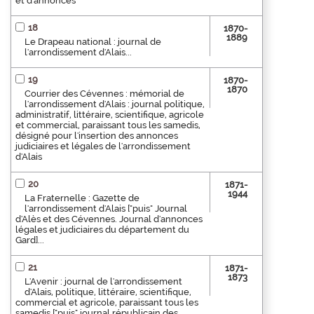
et d'annonces
18
1870-
1889
Le Drapeau national : journal de
l'arrondissement d'Alais...
19
1870-
1870
Courrier des Cévennes : mémorial de
l'arrondissement d'Alais : journal politique,
administratif, littéraire, scientifique, agricole
et commercial, paraissant tous les samedis,
désigné pour l'insertion des annonces
judiciaires et légales de l'arrondissement
d'Alais
20
1871-
1944
La Fraternelle : Gazette de
l'arrondissement d'Alais ["puis" Journal
d'Alès et des Cévennes. Journal d'annonces
légales et judiciaires du département du
Gard]...
21
1871-
1873
L'Avenir : journal de l'arrondissement
d'Alais, politique, littéraire, scientifique,
commercial et agricole, paraissant tous les
samedis ["puis" journal républicain des