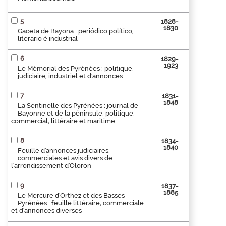
5
1828-
1830
Gaceta de Bayona : periódico político,
literario é industrial
6
1829-
1923
Le Mémorial des Pyrénées : politique,
judiciaire, industriel et d'annonces
7
1831-
1848
La Sentinelle des Pyrénées : journal de
Bayonne et de la péninsule, politique,
commercial, littéraire et maritime
8
1834-
1840
Feuille d'annonces judiciaires,
commerciales et avis divers de
l'arrondissement d'Oloron
9
1837-
1885
Le Mercure d'Orthez et des Basses-
Pyrénées : feuille littéraire, commerciale
et d'annonces diverses