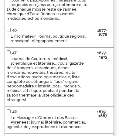
Courrier d'Eaux-Bonnes : paraissant tous
les jeudis du 15 mai au 15 septembre et le
15 de chaque mois le reste de l'année :
chronique d'Eaux-Bonnes, causeries
médicales, échos mondains...
46
1877-
1878
L'Informateur : journal politique régional
renseigné télégraphiquement
47
1877-
1913
Journal de Cauterets : médical,
scientifique et littéraire... ["puis" gazette
des étrangers : chroniques, échos
mondains, nouvelles, théâtres, récits
d'excursions, hydrologie médicale, liste
complète des étrangers..."puis" organe
hebdomadaire d'intérêt local : mondain,
médical, artistique, publiant pendant la
saison thermale la liste officielle des
étrangers]
48
1879-
1887
Le Messager d'Oloron et des Basses-
Pyrénées : journal littéraire, commercial,
agricole, de jurisprudence et d'annonces