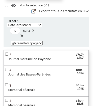
Voir la sélection (
0
)
Exporter tous les résultats en CSV
Tri par :
sur 4
1
1757-
1757
Journal maritime de Bayonne
2
1801-
1814
Journal des Basses-Pyrénées
3
1814-
1815
Mémorial béarnais
4
1815-
1828
Mémorial béarnais