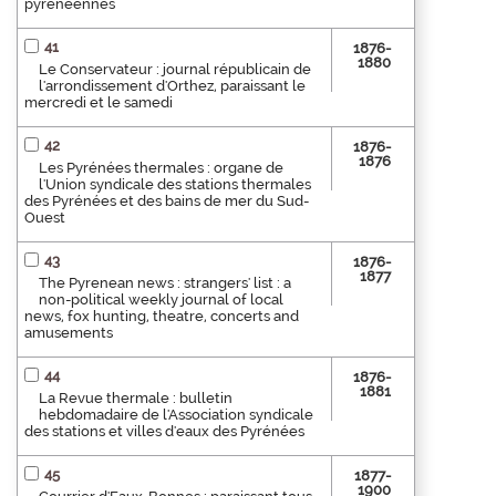
pyrénéennes
41
1876-
1880
Le Conservateur : journal républicain de
l'arrondissement d'Orthez, paraissant le
mercredi et le samedi
42
1876-
1876
Les Pyrénées thermales : organe de
l'Union syndicale des stations thermales
des Pyrénées et des bains de mer du Sud-
Ouest
43
1876-
1877
The Pyrenean news : strangers' list : a
non-political weekly journal of local
news, fox hunting, theatre, concerts and
amusements
44
1876-
1881
La Revue thermale : bulletin
hebdomadaire de l'Association syndicale
des stations et villes d'eaux des Pyrénées
45
1877-
1900