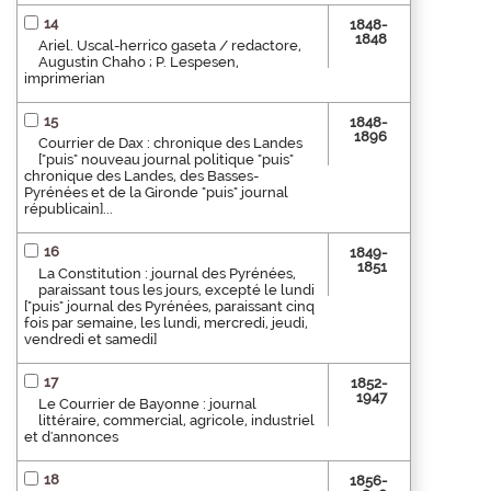
14
1848-
1848
Ariel. Uscal-herrico gaseta / redactore,
Augustin Chaho ; P. Lespesen,
imprimerian
15
1848-
1896
Courrier de Dax : chronique des Landes
["puis" nouveau journal politique "puis"
chronique des Landes, des Basses-
Pyrénées et de la Gironde "puis" journal
républicain]...
16
1849-
1851
La Constitution : journal des Pyrénées,
paraissant tous les jours, excepté le lundi
["puis" journal des Pyrénées, paraissant cinq
fois par semaine, les lundi, mercredi, jeudi,
vendredi et samedi]
17
1852-
1947
Le Courrier de Bayonne : journal
littéraire, commercial, agricole, industriel
et d'annonces
18
1856-