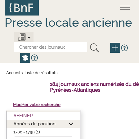
Aller
Panneau de gestion des cookies
au
contenu
principal
Presse locale ancienne
Accueil
>
Liste de résultats
184 journaux anciens numérisés du d
Pyrénées-Atlantiques
Modifier votre recherche
AFFINER
Années de parution
1700 - 1799 (1)