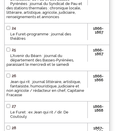
Pyrénées : journal du Syndicat de Pau et
des stations thermales : chronique locale,
littéraire, artistique, agricole, judiciaire,
renseignements et annonces
24
1866-
1867
Le Furet-programme : journal des
théâtres
25
1866-
1867
L'Avenir du Béarn : journal du
département des Basses-Pyrénées,
paraissant le mercredi et le samedi
26
1866-
1866
Jean qui rit : journal littéraire, artistique,
fantaisiste, humouristique, judiciaire et
non agricole / rédacteur en chef, Capitaine
Fracasse
27
1866-
1868
Le Furet : ex Jean qui rit / dir. De
Coutouly
28
1867-