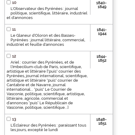
10
1840-
1849
L'Observateur des Pyrénées : journal
politique, scientifique, littéraire, industriel
et d'annonces
11
1841-
1944
Le Glaneur d'Oloron et des Basses-
Pyrénées : journal littéraire, commercial,
industriel et feuille d'annonces
12
1844-
1852
Ariel : courrier des Pyrénées, et de
l'Imbecilium-club de Paris, scientifique,
artistique et littéraire ["puis" courrier des
Pyrénées, journal international, scientifique,
artistique et littéraire "puis" courrier de
Cantabrie et de Navarre, journal
international... "puis" Le Courrier de
Vasconie, politique, scientifique, artistique,
littéraire, agricole, commercial et
d'annonces "puis" Le Républicain de
Vasconie, politique, scientifique...]
13
1848-
1851
L'Éclaireur des Pyrénées : paraissant tous
les jours, excepté le lundi