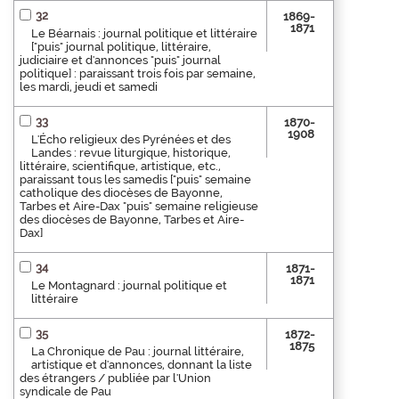
32
1869-
1871
Le Béarnais : journal politique et littéraire
["puis" journal politique, littéraire,
judiciaire et d'annonces "puis" journal
politique] : paraissant trois fois par semaine,
les mardi, jeudi et samedi
33
1870-
1908
L'Écho religieux des Pyrénées et des
Landes : revue liturgique, historique,
littéraire, scientifique, artistique, etc.,
paraissant tous les samedis ["puis" semaine
catholique des diocèses de Bayonne,
Tarbes et Aire-Dax "puis" semaine religieuse
des diocèses de Bayonne, Tarbes et Aire-
Dax]
34
1871-
1871
Le Montagnard : journal politique et
littéraire
35
1872-
1875
La Chronique de Pau : journal littéraire,
artistique et d'annonces, donnant la liste
des étrangers / publiée par l'Union
syndicale de Pau