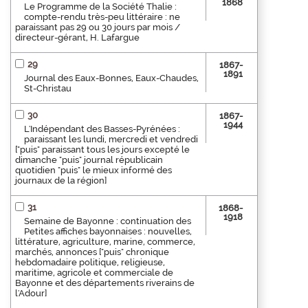
1868
Le Programme de la Société Thalie :
compte-rendu très-peu littéraire : ne
paraissant pas 29 ou 30 jours par mois /
directeur-gérant, H. Lafargue
29
1867-
1891
Journal des Eaux-Bonnes, Eaux-Chaudes,
St-Christau
30
1867-
1944
L'Indépendant des Basses-Pyrénées :
paraissant les lundi, mercredi et vendredi
["puis" paraissant tous les jours excepté le
dimanche "puis" journal républicain
quotidien "puis" le mieux informé des
journaux de la région]
31
1868-
1918
Semaine de Bayonne : continuation des
Petites affiches bayonnaises : nouvelles,
littérature, agriculture, marine, commerce,
marchés, annonces ["puis" chronique
hebdomadaire politique, religieuse,
maritime, agricole et commerciale de
Bayonne et des départements riverains de
l'Adour]