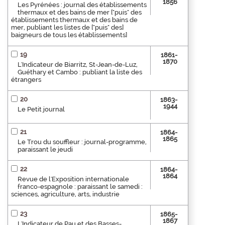
1856
Les Pyrénées : journal des établissements
thermaux et des bains de mer ["puis" des
établissements thermaux et des bains de
mer, publiant les listes de ["puis" des]
baigneurs de tous les établissements]
19
1861-
1870
L'Indicateur de Biarritz, St-Jean-de-Luz,
Guéthary et Cambo : publiant la liste des
étrangers
20
1863-
1944
Le Petit journal
21
1864-
1865
Le Trou du souffleur : journal-programme,
paraissant le jeudi
22
1864-
1864
Revue de l'Exposition internationale
franco-espagnole : paraissant le samedi :
sciences, agriculture, arts, industrie
23
1865-
1867
L'Indicateur de Pau et des Basses-