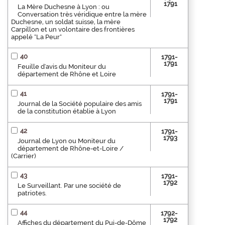
1791
La Mère Duchesne à Lyon : ou
Conversation très véridique entre la mère
Duchesne, un soldat suisse, la mère
Carpillon et un volontaire des frontières
appelé "La Peur"
40
1791-
1791
Feuille d'avis du Moniteur du
département de Rhône et Loire
41
1791-
1791
Journal de la Société populaire des amis
de la constitution établie à Lyon
42
1791-
1793
Journal de Lyon ou Moniteur du
département de Rhône-et-Loire /
(Carrier)
43
1791-
1792
Le Surveillant. Par une société de
patriotes.
44
1792-
1792
Affiches du département du Pui-de-Dôme