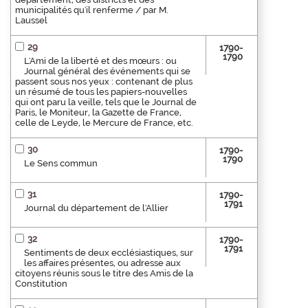
municipalités qu'il renferme / par M.
Laussel
29
1790-
1790
L'Ami de la liberté et des mœurs : ou
Journal général des événements qui se
passent sous nos yeux : contenant de plus
un résumé de tous les papiers-nouvelles
qui ont paru la veille, tels que le Journal de
Paris, le Moniteur, la Gazette de France,
celle de Leyde, le Mercure de France, etc.
30
1790-
1790
Le Sens commun
31
1790-
1791
Journal du département de l'Allier
32
1790-
1791
Sentiments de deux ecclésiastiques, sur
les affaires présentes, ou adresse aux
citoyens réunis sous le titre des Amis de la
Constitution