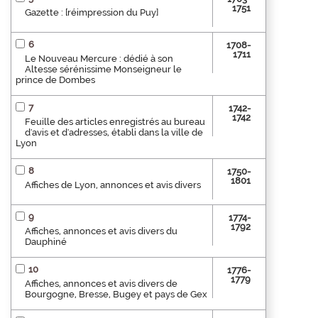
1751
Gazette : [réimpression du Puy]
6
1708-
1711
Le Nouveau Mercure : dédié à son
Altesse sérénissime Monseigneur le
prince de Dombes
7
1742-
1742
Feuille des articles enregistrés au bureau
d'avis et d'adresses, établi dans la ville de
Lyon
8
1750-
1801
Affiches de Lyon, annonces et avis divers
9
1774-
1792
Affiches, annonces et avis divers du
Dauphiné
10
1776-
1779
Affiches, annonces et avis divers de
Bourgogne, Bresse, Bugey et pays de Gex