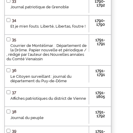
33
1790-
1792
Journal patriotique de Grenoble
34
1790-
1790
Et je m'en fouts. Liberté, Libertas, foutre !
35
1791-
1791
Courrier de Montélimar. : Département de
la Drôme. Papier nouvelle et périodique /
, rédigé par l'auteur des Nouvelles annales
du Comté Venaissin
36
1791-
1791
Le Citoyen surveillant : journal du
département du Puy-de-Dôme
37
1791-
1805
Affiches patriotiques du district de Vienne
38
1791-
1792
Journal du peuple
39
1791-