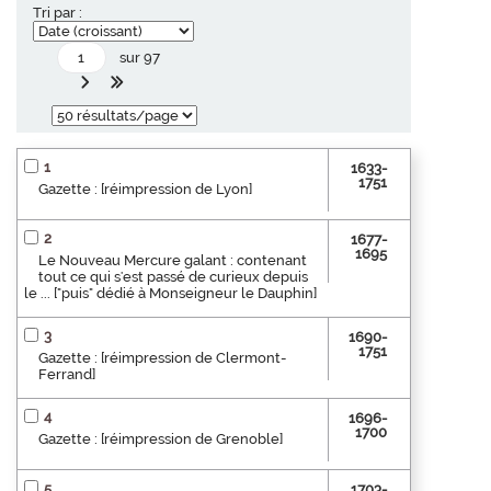
Tri par :
sur 97
1
1633-
1751
Gazette : [réimpression de Lyon]
2
1677-
1695
Le Nouveau Mercure galant : contenant
tout ce qui s'est passé de curieux depuis
le ... ["puis" dédié à Monseigneur le Dauphin]
3
1690-
1751
Gazette : [réimpression de Clermont-
Ferrand]
4
1696-
1700
Gazette : [réimpression de Grenoble]
5
1703-