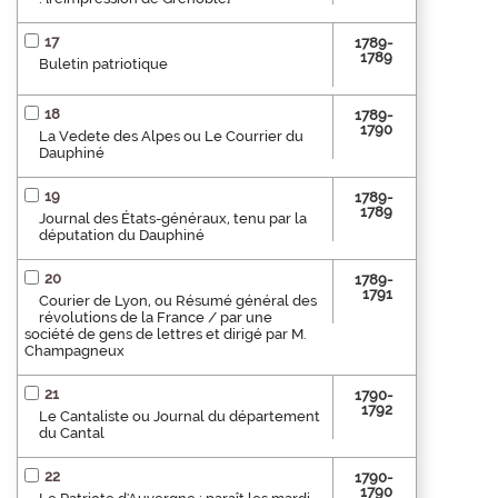
17
1789-
1789
Buletin patriotique
18
1789-
1790
La Vedete des Alpes ou Le Courrier du
Dauphiné
19
1789-
1789
Journal des États-généraux, tenu par la
députation du Dauphiné
20
1789-
1791
Courier de Lyon, ou Résumé général des
révolutions de la France / par une
société de gens de lettres et dirigé par M.
Champagneux
21
1790-
1792
Le Cantaliste ou Journal du département
du Cantal
22
1790-
1790