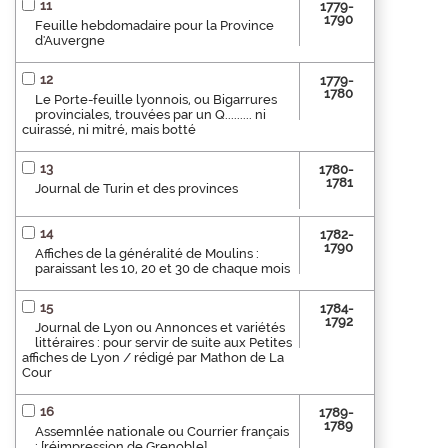
11
1779-
1790
Feuille hebdomadaire pour la Province
d'Auvergne
12
1779-
1780
Le Porte-feuille lyonnois, ou Bigarrures
provinciales, trouvées par un Q......... ni
cuirassé, ni mitré, mais botté
13
1780-
1781
Journal de Turin et des provinces
14
1782-
1790
Affiches de la généralité de Moulins :
paraissant les 10, 20 et 30 de chaque mois
15
1784-
1792
Journal de Lyon ou Annonces et variétés
littéraires : pour servir de suite aux Petites
affiches de Lyon / rédigé par Mathon de La
Cour
16
1789-
1789
Assemnlée nationale ou Courrier français
: [réimpression de Grenoble]