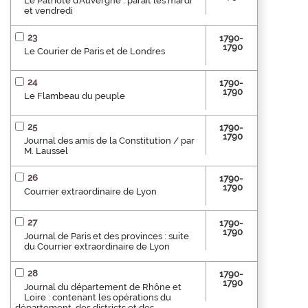
Le Patriote d'Auvergne : paraît les mardi
et vendredi
23
1790-
1790
Le Courier de Paris et de Londres
24
1790-
1790
Le Flambeau du peuple
25
1790-
1790
Journal des amis de la Constitution / par
M. Laussel
26
1790-
1790
Courrier extraordinaire de Lyon
27
1790-
1790
Journal de Paris et des provinces : suite
du Courrier extraordinaire de Lyon
28
1790-
1790
Journal du département de Rhône et
Loire : contenant les opérations du
département, des districts et des