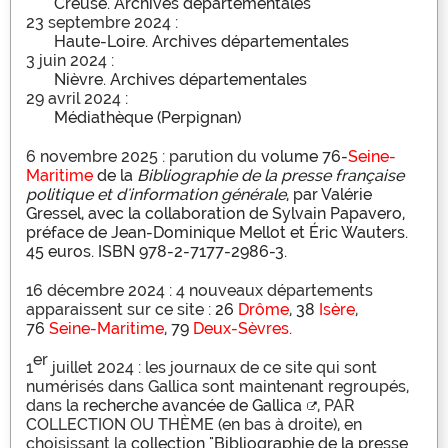
Creuse. Archives départementales
23 septembre 2024 :
Haute-Loire. Archives départementales
3 juin 2024 :
Nièvre. Archives départementales
29 avril 2024 :
Médiathèque (Perpignan)
6 novembre 2025 : parution du
volume 76-
Seine-
Maritime
de la
Bibliographie de la presse française
politique et d'information générale
, par Valérie
Gressel, avec la collaboration de Sylvain Papavero,
préface de Jean-Dominique Mellot et Éric Wauters.
45 euros. ISBN 978-2-7177-2986-3.
16 décembre 2024 : 4 nouveaux départements
apparaissent sur ce site :
26
Drôme
,
38
Isère
,
76
Seine-Maritime
,
79
Deux-Sèvres
.
er
1
juillet 2024 : les journaux de ce site qui sont
numérisés dans Gallica sont maintenant regroupés,
dans la
recherche avancée de Gallica
, PAR
COLLECTION OU THÈME (en bas à droite), en
choisissant la
collection "Bibliographie de la presse