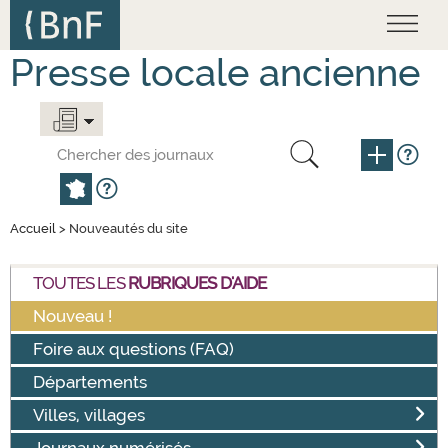
Skip to
main
content
Presse locale ancienne
Accueil
> Nouveautés du site
TOUTES LES
RUBRIQUES D'AIDE
Nouveau !
Foire aux questions (FAQ)
Départements
Villes, villages
Journaux numérisés