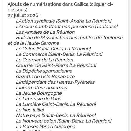
Ajouts de numérisations dans Gallica (cliquer ci-
dessous) :
27 juillet 2026 :
L'Action syndicale [Saint-André, La Réunion]
L'Ancien combattant non pensionné [Toulouse]
Les Annales de La Réunion
Bulletin de l'Association des mutilés de Toulouse
et de la Haute-Garonne
Le Colon [Saint-Denis, La Réunion]
Le Commerce [Saint-Denis, La Réunion]
Le Courrier de La Réunion
Courrier de Saint-Pierre [La Réunion]
La Dépêche sparnacienne
Gazette de l'isle Bonaparte
L'Indépendant des Hautes-Pyrénées
L'Informateur auxerrois
La Jeune Bourgogne
Le Limousin de Paris
La Lumière [Saint-Denis, La Réunion]
Le Néo [Lille]
Notre pays [Saint-Denis, La Réunion]
Le Nouveau colon [Saint-Denis, La Réunion]
La Pensée libre d'Auvergne