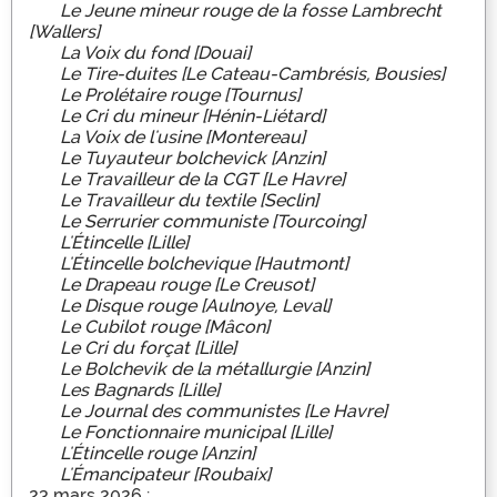
Le Jeune mineur rouge de la fosse Lambrecht
[Wallers]
La Voix du fond [Douai]
Le Tire-duites [Le Cateau-Cambrésis, Bousies]
Le Prolétaire rouge [Tournus]
Le Cri du mineur [Hénin-Liétard]
La Voix de l'usine [Montereau]
Le Tuyauteur bolchevick [Anzin]
Le Travailleur de la CGT [Le Havre]
Le Travailleur du textile [Seclin]
Le Serrurier communiste [Tourcoing]
L'Étincelle [Lille]
L'Étincelle bolchevique [Hautmont]
Le Drapeau rouge [Le Creusot]
Le Disque rouge [Aulnoye, Leval]
Le Cubilot rouge [Mâcon]
Le Cri du forçat [Lille]
Le Bolchevik de la métallurgie [Anzin]
Les Bagnards [Lille]
Le Journal des communistes [Le Havre]
Le Fonctionnaire municipal [Lille]
L'Étincelle rouge [Anzin]
L'Émancipateur [Roubaix]
23 mars 2026 :