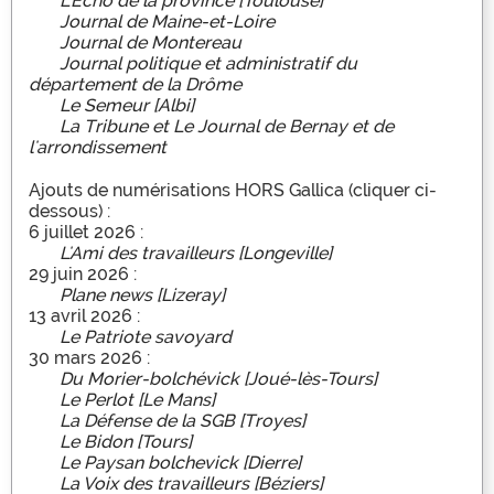
L'Écho de la province [Toulouse]
Journal de Maine-et-Loire
Journal de Montereau
Journal politique et administratif du
département de la Drôme
Le Semeur [Albi]
La Tribune et Le Journal de Bernay et de
l'arrondissement
Ajouts de numérisations HORS Gallica (cliquer ci-
dessous) :
6 juillet 2026 :
L'Ami des travailleurs [Longeville]
29 juin 2026 :
Plane news [Lizeray]
13 avril 2026 :
Le Patriote savoyard
30 mars 2026 :
Du Morier-bolchévick [Joué-lès-Tours]
Le Perlot [Le Mans]
La Défense de la SGB [Troyes]
Le Bidon [Tours]
Le Paysan bolchevick [Dierre]
La Voix des travailleurs [Béziers]