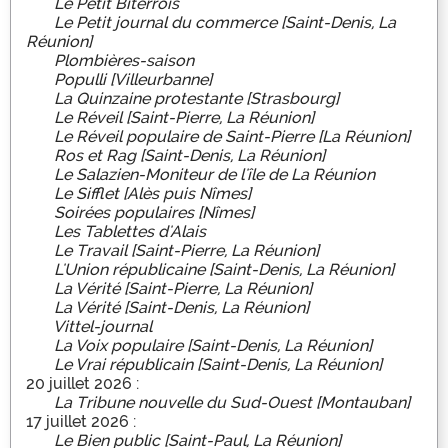
Le Petit Biterrois
Le Petit journal du commerce [Saint-Denis, La
Réunion]
Plombières-saison
Populli [Villeurbanne]
La Quinzaine protestante [Strasbourg]
Le Réveil [Saint-Pierre, La Réunion]
Le Réveil populaire de Saint-Pierre [La Réunion]
Ros et Rag [Saint-Denis, La Réunion]
Le Salazien-Moniteur de l'île de La Réunion
Le Sifflet [Alès puis Nîmes]
Soirées populaires [Nîmes]
Les Tablettes d'Alais
Le Travail [Saint-Pierre, La Réunion]
L'Union républicaine [Saint-Denis, La Réunion]
La Vérité [Saint-Pierre, La Réunion]
La Vérité [Saint-Denis, La Réunion]
Vittel-journal
La Voix populaire [Saint-Denis, La Réunion]
Le Vrai républicain [Saint-Denis, La Réunion]
20 juillet 2026 :
La Tribune nouvelle du Sud-Ouest [Montauban]
17 juillet 2026 :
Le Bien public [Saint-Paul, La Réunion]