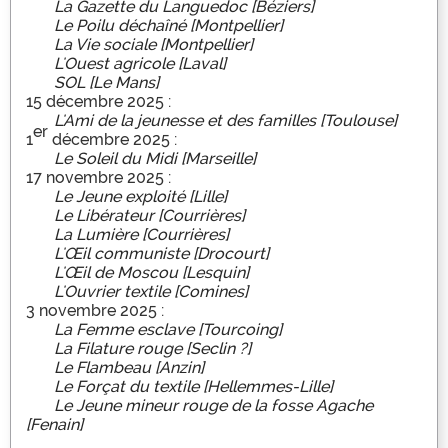
La Gazette du Languedoc [Béziers]
Le Poilu déchaîné [Montpellier]
La Vie sociale [Montpellier]
L'Ouest agricole [Laval]
SOL [Le Mans]
15 décembre 2025 :
L'Ami de la jeunesse et des familles [Toulouse]
er
1
décembre 2025 :
Le Soleil du Midi [Marseille]
17 novembre 2025 :
Le Jeune exploité [Lille]
Le Libérateur [Courrières]
La Lumière [Courrières]
L'Œil communiste [Drocourt]
L'Œil de Moscou [Lesquin]
L'Ouvrier textile [Comines]
3 novembre 2025 :
La Femme esclave [Tourcoing]
La Filature rouge [Seclin ?]
Le Flambeau [Anzin]
Le Forçat du textile [Hellemmes-Lille]
Le Jeune mineur rouge de la fosse Agache
[Fenain]