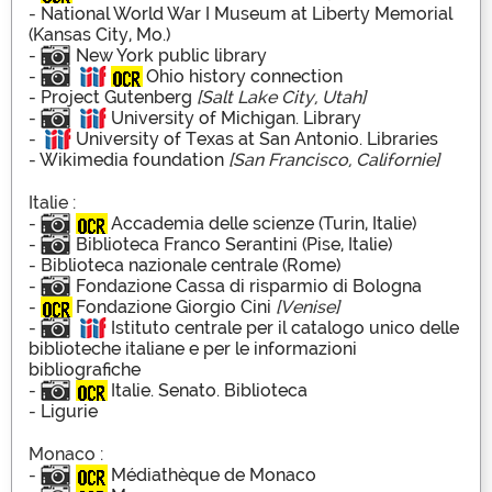
-
National World War I Museum at Liberty Memorial
(Kansas City, Mo.)
-
New York public library
-
Ohio history connection
-
Project Gutenberg
[Salt Lake City, Utah]
-
University of Michigan. Library
-
University of Texas at San Antonio. Libraries
-
Wikimedia foundation
[San Francisco, Californie]
Italie :
-
Accademia delle scienze (Turin, Italie)‌
-
Biblioteca Franco Serantini (Pise, Italie)
-
Biblioteca nazionale centrale (Rome)
-
Fondazione Cassa di risparmio di Bologna
-
Fondazione Giorgio Cini
[Venise]
-
Istituto centrale per il catalogo unico delle
biblioteche italiane e per le informazioni
bibliografiche
-
Italie. Senato. Biblioteca
-
Ligurie
Monaco :
-
Médiathèque de Monaco