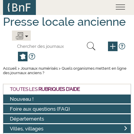
Panneau de gestion des cookies
Skip to
main
content
Presse locale ancienne
Accueil
>
Journaux numérisés
> Quels organismes mettent en ligne
des journaux anciens ?
TOUTES LES
RUBRIQUES D'AIDE
Nouveau !
Foire aux questions (FAQ)
Départements
Villes, villages