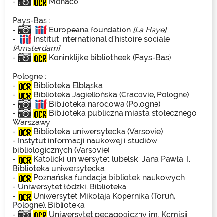
-
Monaco
Pays-Bas :
-
Europeana foundation
[La Haye]
-
Institut international d'histoire sociale
[Amsterdam]
-
Koninklijke bibliotheek (Pays-Bas)
Pologne :
-
Biblioteka Elbląska
-
Biblioteka Jagiellońska (Cracovie, Pologne)
-
Biblioteka narodowa (Pologne)
-
Biblioteka publiczna miasta stołecznego
Warszawy
-
Biblioteka uniwersytecka (Varsovie)
-
Instytut informacji naukowej i studiów
bibliologicznych (Varsovie)
-
Katolicki uniwersytet lubelski Jana Pawła II.
Biblioteka uniwersytecka
-
Poznańska fundacja bibliotek naukowych
-
Uniwersytet łódzki. Biblioteka
-
Uniwersytet Mikołaja Kopernika (Toruń,
Pologne). Biblioteka
-
Uniwersytet pedagogiczny im. Komisji