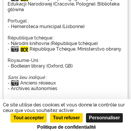
Edukacji Narodowej (Cracovie, Pologne). Biblioteka
główna
Portugal :
-
Hemeroteca municipal (Lisbonne)
République tchèque :
-
Národní knihovna (République tchèque)
-
République Tchèque. Ministerstvo obrany
Royaume-Uni :
-
Bodleian library (Oxford, GB)
Sans lieu indiqué
:
-
Anciens réseaux
-
Archives autonomies
Ce site utilise des cookies et vous donne le contrôle sur
ceux que vous souhaitez activer
Tout accepter
Tout refuser
Personnaliser
Plan du site
Conditions d'utilisation
Accessibilité
Contact
Politique de confidentialité