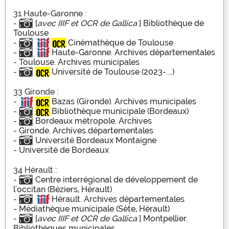
31 Haute-Garonne :
-
[
avec IIIF et OCR de Gallica
] Bibliothèque de
Toulouse
-
Cinémathèque de Toulouse
-
Haute-Garonne. Archives départementales
-
Toulouse. Archives municipales
-
Université de Toulouse (2023-....)
33 Gironde :
-
Bazas (Gironde). Archives municipales
-
Bibliothèque municipale (Bordeaux)
-
Bordeaux métropole. Archives
-
Gironde. Archives départementales
-
Université Bordeaux Montaigne
-
Université de Bordeaux
34 Hérault :
-
Centre interrégional de développement de
l'occitan (Béziers, Hérault)
-
Hérault. Archives départementales
-
Médiathèque municipale (Sète, Hérault)
-
[
avec IIIF et OCR de Gallica
] Montpellier.
Bibliothèques municipales