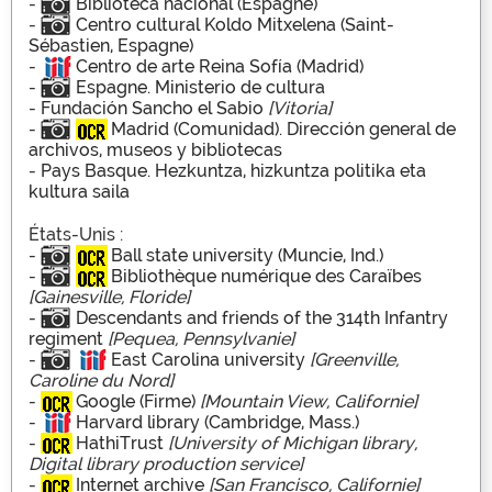
-
Biblioteca nacional (Espagne)
-
Centro cultural Koldo Mitxelena (Saint-
Sébastien, Espagne)
-
Centro de arte Reina Sofía (Madrid)
-
Espagne. Ministerio de cultura
-
Fundación Sancho el Sabio
[Vitoria]
-
Madrid (Comunidad). Dirección general de
archivos, museos y bibliotecas
-
Pays Basque. Hezkuntza, hizkuntza politika eta
kultura saila
États-Unis :
-
Ball state university (Muncie, Ind.)
-
Bibliothèque numérique des Caraïbes
[Gainesville, Floride]
-
Descendants and friends of the 314th Infantry
regiment
[Pequea, Pennsylvanie]
-
East Carolina university
[Greenville,
Caroline du Nord]
-
Google (Firme)
[Mountain View, Californie]
-
Harvard library (Cambridge, Mass.)
-
HathiTrust
[University of Michigan library,
Digital library production service]
-
Internet archive
[San Francisco, Californie]