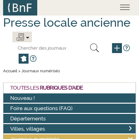
Panneau de gestion des cookies
Skip to
main
content
Presse locale ancienne
Accueil
> Journaux numérisés
TOUTES LES
RUBRIQUES D'AIDE
Nouveau !
Foire aux questions (FAQ)
Départements
Villes, villages
Journaux numérisés